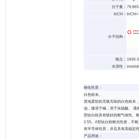
分子量：
79.865
InChI：
InChI=
分子结构：
熔点：
1830-
水溶性：
insolub
物化性质：
白色粉末。
质地柔软的无嗅无味的白色粉末，
油，微溶于碱，溶于浓硫酸。 遇热变
型钛白粉具有较好的耐气候性、耐水
2.55。A型钛白粉耐光性差，不
有半导体性质，并且具有高稳定
产品用途：